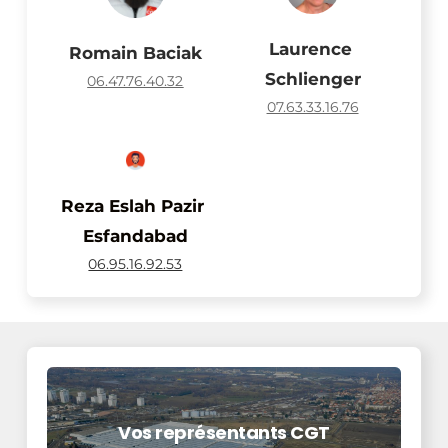
Laurence 
Romain Baciak
Schlienger
06.47.76.40.32
07.63.33.16.76
Reza Eslah Pazir 
Esfandabad
06.95.16.92.53
Vos représentants CGT