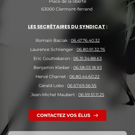
Place de la liberté
63000 Clermont-ferrand 
LES SECRÉTAIRES DU SYNDICAT
 :
Romain Baciak : 
06.47.76.40.32
Laurence Schlienger : 
06.80.91.32.76
Eric Gouttebaron : 
06.31.34.88.63
Benjamin Kleiber : 
06.58.03.18.93
Hervé Charnet : 
06.80.44.60.22
Gérald Lobo : 
06.67.69.56.55
Jean-Michel Maubert : 
06.59.51.11.25
CONTACTEZ VOS ÉLUS