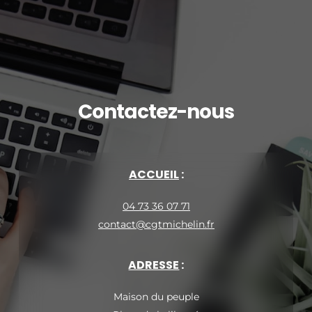
Contactez-nous
ACCUEIL
 :
04 73 36 07 71
contact@cgtmichelin.fr
ADRESSE
 :
Maison du peuple