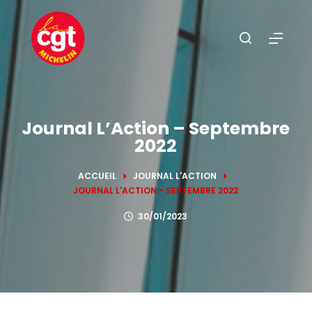
P
a
s
s
e
r
a
Journal L’Action – Septembre
2022
u
c
ACCUEIL
JOURNAL L'ACTION
o
JOURNAL L'ACTION - SEPTEMBRE 2022
n
t
30/01/2023
e
n
u