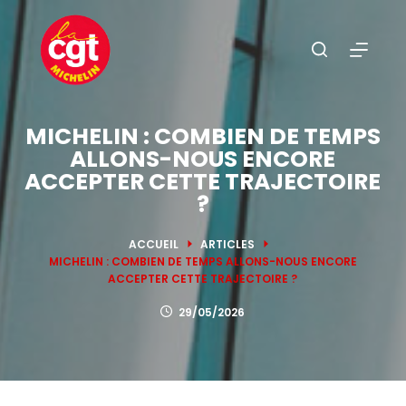
P
a
s
s
e
MICHELIN : COMBIEN DE TEMPS
r
ALLONS-NOUS ENCORE
a
ACCEPTER CETTE TRAJECTOIRE
u
?
c
o
ACCUEIL
ARTICLES
n
MICHELIN : COMBIEN DE TEMPS ALLONS-NOUS ENCORE
t
ACCEPTER CETTE TRAJECTOIRE ?
e
29/05/2026
n
u