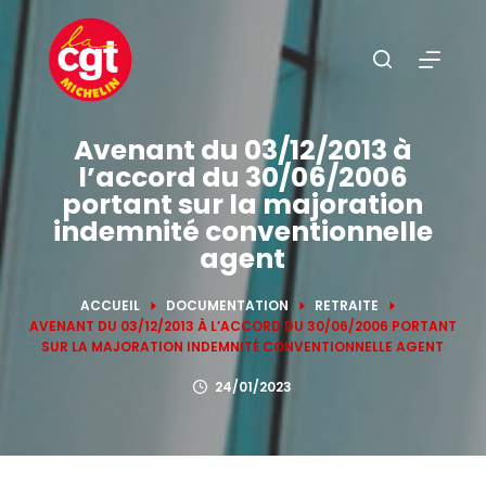
P
a
s
s
e
Avenant du 03/12/2013 à
r
l’accord du 30/06/2006
a
portant sur la majoration
u
indemnité conventionnelle
c
agent
o
n
ACCUEIL
DOCUMENTATION
RETRAITE
AVENANT DU 03/12/2013 À L’ACCORD DU 30/06/2006 PORTANT
t
SUR LA MAJORATION INDEMNITÉ CONVENTIONNELLE AGENT
e
24/01/2023
n
u