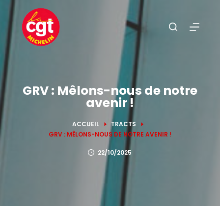
P
a
s
s
e
r
a
GRV : Mêlons-nous de notre
avenir !
u
c
ACCUEIL
TRACTS
o
GRV : MÊLONS-NOUS DE NOTRE AVENIR !
n
t
22/10/2025
e
n
u